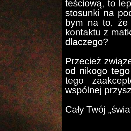
teściową, to le
stosunki na po
bym na to, że
kontaktu z matk
dlaczego?
Przecież związe
od nikogo tego
tego zaakcep
wspólnej przysz
Cały Twój „świa