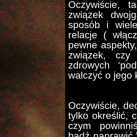
Oczywiście, t
związek dwoj
sposób i wie
relacje ( włąc
pewne aspekty,
związek, czy
zdrowych ‘po
walczyć o jego 
Oczywiście, de
tylko określić,
czym powinniś
bądź naprawić 