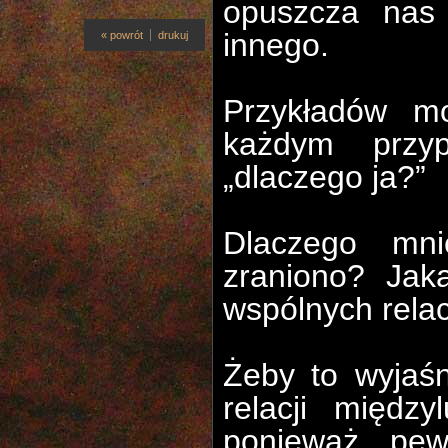
opuszcza nas
innego.
« powrót
drukuj
Przykładów m
każdym przyp
„dlaczego ja?”
Dlaczego mni
zraniono? Jak
wspólnych relacj
Żeby to wyjaśn
relacji między
ponieważ pew