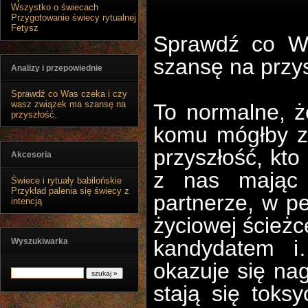
Wszystko o świecach
Przygotowanie świecy rytualnej
Fetysz
Sprawdź co W
szansę na przys
Analizy i przepowiednie
Sprawdź co Was czeka i czy
wasz związek ma szansę na
To normalne, ż
przyszłość.
komu mógłby za
przyszłość, kto
Akcesoria
z nas mając 
Świece i rytuały babilońskie
Przykład palenia się świecy z
partnerze, w 
intencją
życiowej ścieżc
kandydatem i
Wyszukiwarka
okazuje się nag
stają się toks