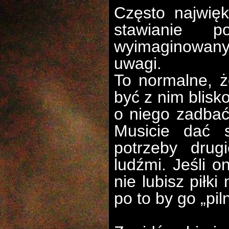
Często najwięk
stawianie
p
wyimaginowany
uwagi.
To normalne, ż
być z nim blis
o niego zadbać,
Musicie dać 
potrzeby drug
ludźmi. Jeśli 
nie lubisz piłki
po to by go „pi