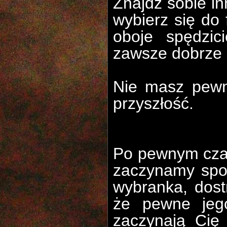
Znajdź sobie in
wybierz się do 
oboje spędzic
zawsze dobrze 
Nie masz pewn
przyszłość.
Po pewnym czas
zaczynamy spo
wybranka, dost
że pewne jeg
zaczynają Cię