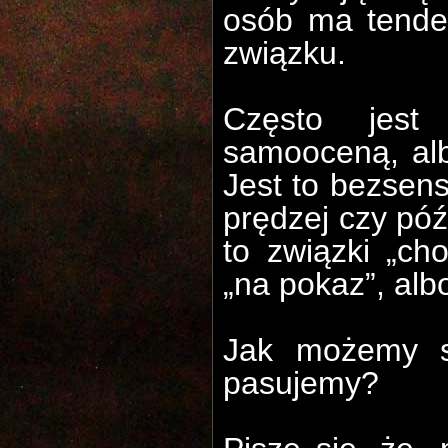
osób ma tenden
związku.
Często jest
samooceną, alb
Jest to bezsen
prędzej czy póź
to związki „ch
„na pokaz”, albo
Jak możemy s
pasujemy?