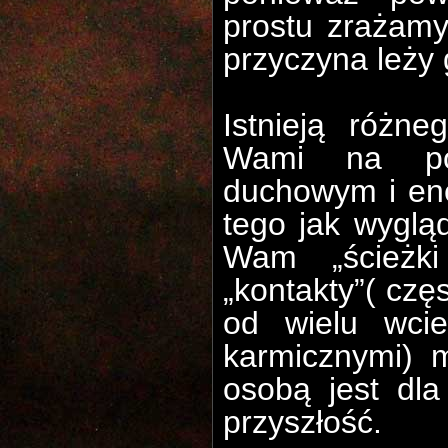
prostu zrażamy
przyczyna leży g
Istnieją różn
Wami na poz
duchowym i ene
tego jak wyglą
Wam „ścieżki
„kontakty”( czę
od wielu wcie
karmicznymi) 
osobą jest dl
przyszłość.