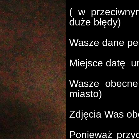
( w przeciwny
duże błędy)
Wasze dane per
Miejsce datę
u
Wasze obecne 
miasto)
Zdjęcia Was ob
Ponieważ przyc