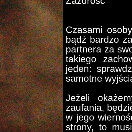
Zazdrość
Czasami osoby
bądź bardzo z
partnera za sw
takiego zacho
jeden: sprawdz
samotne wyjści
Jeżeli okażem
zaufania, będz
w jego wiernoś
strony, to mus