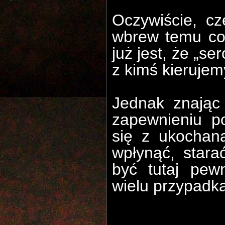
Oczywiście, cz
wbrew temu co
już jest, że „se
z kimś kierujem
Jednak znając
zapewnieniu po
się z ukocha
wpłynąć, stara
być tutaj pew
wielu przypadk