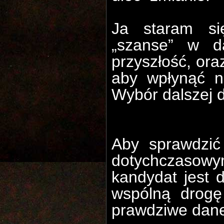
Ja staram si
„szanse” w d
przyszłość, ora
aby wpłynąć n
Wybór dalszej 
Aby sprawdzi
dotychczasow
kandydat jest
wspólną drogę
prawdziwe dan