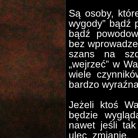
Są osoby, które
wygody” bądź p
bądź powodow
bez wprowadzen
szans na szc
„wejrzeć” w Wa
wiele czynników
bardzo wyraźna,
Jeżeli ktoś W
będzie wygląd
nawet jeśli tak
ulec
zmianie.