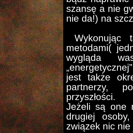
szansę a nie gw
nie da!) na szc
Wykonując t
metodami( jedn
wygląda was
„energetycznej
jest także okre
partnerzy, p
przyszłości.
Jeżeli są one
drugiej osoby
związek nic nie 