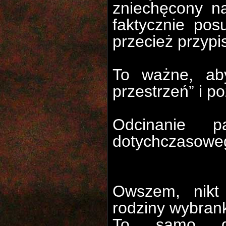
zniechęcony n
faktycznie pos
przecież przypi
To ważne, aby
przestrzeń” i p
Odcinanie 
dotychczasowe
Owszem, nikt
rodziny wybrank
To samo do