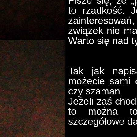
Pisze się, że „
to rzadkość. J
zainteresowań
związek nie ma 
Warto się nad 
Tak jak napi
możecie sami o
czy szaman.
Jeżeli zaś cho
to można to
szczegółowe d